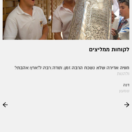
לקוחות ממליצים
טקס מרגש וארגון ברמה גבוהה. אנחנו רק היינו צריכים להגיע
חוויה אדירה שלא נשכח הרבה זמן. תודה רבה ל"ארץ אהבתי"
ולהנות
דנה
שמעון