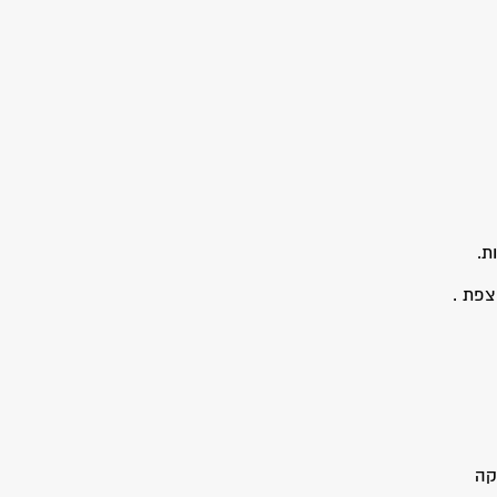
ת.
צפת .
קה