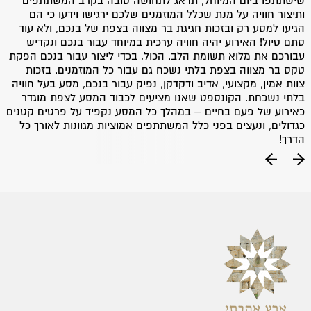
שישתתפו ביום המיוחל, תדאג לתחושה טובה בקרב המשתתפים
בכל הפרטים הקטנים של האירוע הגדול שלכם, זאת בכל היבט
ותיצור חוויה על מנת שכלל המוזמנים שלכם ירגישו וידעו כי הם
לרבות ארגון של הסעות, בחירתה של המסעדה הטובה ביותר באזור
הגיעו למסע רק ובזכות חגיגת בר מצווה בצפת של בנכם, ולא עוד
וארגון של תהלוכת כליזמרים שהפך למנהג חובה בכל אירוע שכזה.
סתם טיול! האירוע יהיה חוויה ערכית במיוחד עבור בנכם ונקדיש
לפרטים נוספים צרו קשר עם החברה באתר או במספר הטלפון
עבורכם את מלוא תשומת הלב. הכול, בכדי ליצור עבור בנכם הפקת
.
055-9698788
טקס בר מצווה בצפת בלתי נשכח גם עבור כל המוזמנים. בזכות
צוות אמין, מקצועי, אדיב ודקדקן, נפיק עבור בנכם, מסע בעל חוויה
בלתי נשכחת. הקונספט שאנו מציעים לכבוד המסע לצפת מוגדר
כאירוע של פעם בחיים – במהלך כל המסע נקפיד על פרטים קטנים
כגדולים, ונעצים בפני כלל המשתתפים אמוציות מגוונות לאורך כל
הדרך!