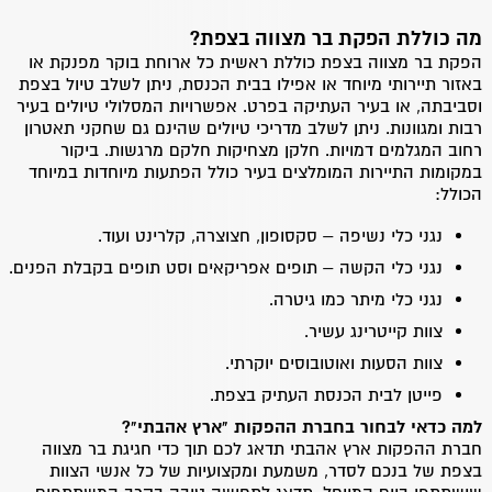
חגיגות בר המצווה הולכות ומתקרבות ואתם עדיין לא בטוחים איך
מה כוללת הפקת בר מצווה בצפת?
לציין את האירוע? אין סיבה לדאגה! כעת גם אתם יכולים להבטיח
הפקת בר מצווה בצפת כוללת ראשית כל ארוחת בוקר מפנקת או
את החגיגות המרשימות ביותר בעבור ילדכם ולחגוג בר מצווה בצפת
עם כל המשפחה. חגיגה מיוחדת זו משלבת אותנטיות ואמנות, יופי,
באזור תיירותי מיוחד או אפילו בבית הכנסת, ניתן לשלב טיול בצפת
דת וקבלה השלובים יד ביד לידי אירוע בלתי נשכח ומרשים במיוחד.
וסביבתה, או בעיר העתיקה בפרט. אפשרויות המסלולי טיולים בעיר
רבות ומגוונות. ניתן לשלב מדריכי טיולים שהינם גם שחקני תאטרון
החגיגות יתחילו בתהלוכה חגיגית ושמחה בסמטאות המיוחדות של
רחוב המגלמים דמויות. חלקן מצחיקות חלקם מרגשות. ביקור
צפת, זאת בליווי מתופפים, שופרות וחופה חגיגית. התהלוכה תוביל
במקומות התיירות המומלצים בעיר כולל הפתעות מיוחדות במיוחד
את אחת מבתי הכנסת העתיקים והאותנטיים שבעיר ובו ניתן יהיה
הכולל:
לערוך את טקס בר המצווה המרגש ביותר.
נגני כלי נשיפה – סקסופון, חצוצרה, קלרינט ועוד.
זכרו כי ניתן ואף יהיה רצוי לשלב המהלך האירוע החגיגי גם
נגני כלי הקשה – תופים אפריקאים וסט תופים בקבלת הפנים.
אטרקציות נוספות בצפת. בין אם סיום בעיר העתיקה או ביקור
נגני כלי מיתר כמו גיטרה.
במפעל הנרות שבעיר. בר המצווה בצפת יכולה לחבר ולקשר בין
המשפחה החוגגת לבין השורשים והמסורת היהודית אשר טמונה
צוות קייטרינג עשיר.
בכל הסמטאות המסתוריות והשבילים הקסומים של צפת העתיקה
צוות הסעות ואוטובוסים יוקרתי.
והמיוחדת.
פייטן לבית הכנסת העתיק בצפת.
הפקת בר מצווה בצפת – חגיגית ומהנה
למה כדאי לבחור בחברת ההפקות "ארץ אהבתי"?
הנכם מוזמנים ליצור קשר עם חברת "ארץ אהבתי" כבר היום והצוות
חברת ההפקות ארץ אהבתי תדאג לכם תוך כדי חגיגת בר מצווה
המקצועי שלנו ישמח ללוות אתכם בכל צעד וצעד בדרך אל עבר
בצפת של בנכם לסדר, משמעת ומקצועיות של כל אנשי הצוות
הפקתו של אירוע בר מצווה החגיגי והמשמח ביותר. אנו נדרג לטפל