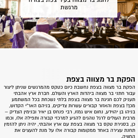
לחגוג בר מצווה בעיר צפת בצורה
מרגשת
אירוע בר מצווה בצפת
הפקת בר מצווה בצפת
הפקת בר מצווה בצפת נחשבת כיום כטקס מהמרגשים שניתן ליצור
חגיגות בר מצווה בצפת יהוו ללא ספק את הדרך המושלמת לציין את
עבור חתני בר מצווה ביהדות הארץ והעולם. חברת ארץ אהבתי
הגעתו לגיל מצוות של ילדכם. יום מיוחד זה מאפשר לכם לחגוג את
יום הולדתו ה- 13 של בנכם באחד מבתי הכנסת העתיקים בעיר
תעניק לכם חגיגת בר מצווה בצפת בלתי נשכחת בכל המשתמע
העתיקה בצפת, בעודכם מוקפים בחברים הקרובים ביותר וקרובי
מכך! בצפת והאזור קבורים עשרות צדיקים, בניהם האר"י הקדוש,
המשפחה האהובים שעתידים להשתתף באירוע של פעם בחיים!
בניהו בן יהוידע, נחום איש גמזו, רבי פנחס בן יאיר ובנימין הצדיק –
מרבית העולים לרגל נוהגים להגיע למרכזי קבורה ותפילה אלו, וכמו
חברת "ארץ אהבתי" עוסקת בהפקת אירועים שונים, זאת לרבות בר
מצווה בכותל המערבי או בצפת המרשימה והמיוחדת.
כן, בסגירת טקס בר מצווה בצפת עם ארץ אהבתי, יהיה ניתן להזמין
תחנת עצירה באחד ממקומות קבורה אלו על מנת להעצים את
איך חוגגים בר מצווה בצפת?
החוויה.